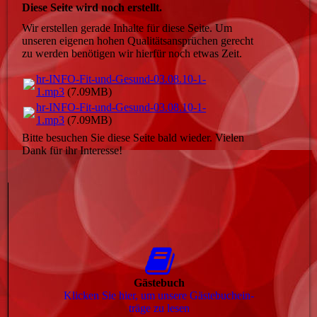
Diese Seite wird noch erstellt.
Wir erstellen gerade Inhalte für diese Seite. Um
unseren eigenen hohen Qualitätsansprüchen gerecht
zu werden benötigen wir hierfür noch etwas Zeit.
hr-INFO-Fit-und-Gesund-03.08.10-1-
1.mp3
(7.09MB)
hr-INFO-Fit-und-Gesund-03.08.10-1-
1.mp3
(7.09MB)
Bitte besuchen Sie diese Seite bald wieder. Vielen
Dank für ihr Interesse!
Gästebuch
Klicken Sie hier, um unsere Gäs­te­buch­ein­
trä­ge zu lesen